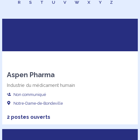
R
S
T
U
V
W
X
Y
Z
Aspen Pharma
Industrie du médicament humain
Non communiqué
Notre-Dame-de-Bondeville
2 postes ouverts