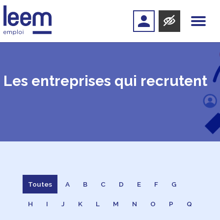
Les entreprises qui recrutent
Toutes
A
B
C
D
E
F
G
H
I
J
K
L
M
N
O
P
Q