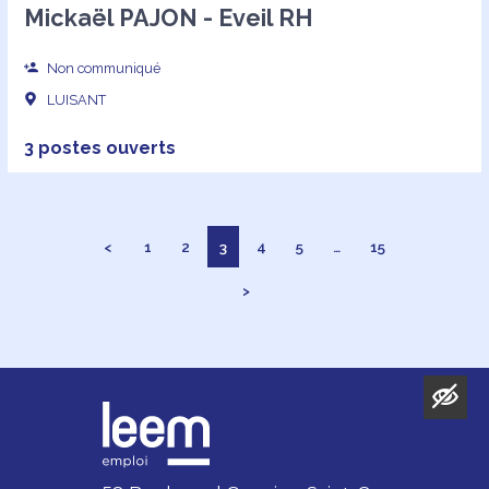
Mickaël PAJON - Eveil RH
Non communiqué
LUISANT
3 postes ouverts
<
1
2
3
4
5
…
15
>