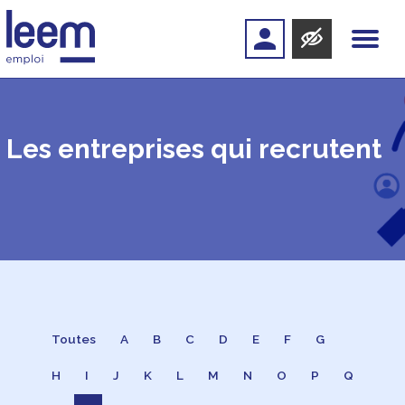
Les entreprises qui recrutent
Toutes
A
B
C
D
E
F
G
H
I
J
K
L
M
N
O
P
Q