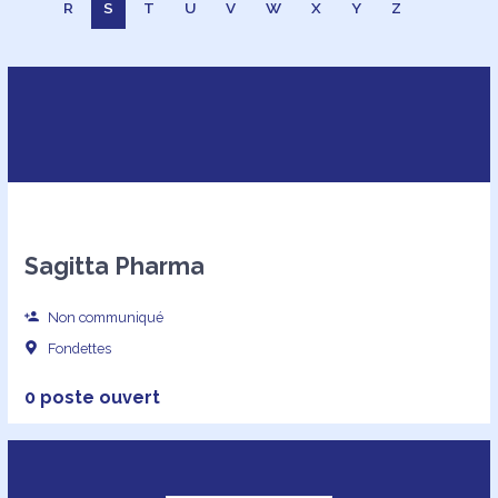
R
S
T
U
V
W
X
Y
Z
Sagitta Pharma
Non communiqué
Fondettes
0 poste ouvert