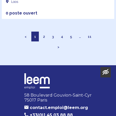
Loos
0 poste ouvert
<
1
2
3
4
5
…
11
>
58 Boulevard Gouvion-Saint-Cyr
75017 Paris
contact.emploi@leem.org
+33(0)1 45 03 88 88