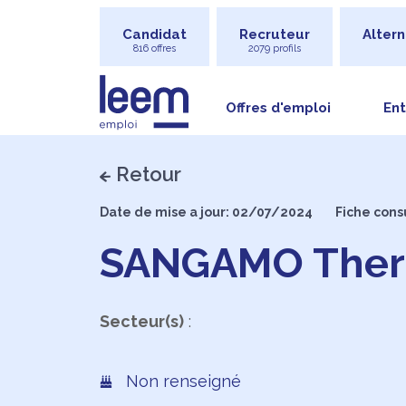
Candidat
Recruteur
Altern
816 offres
2079 profils
Offres d'emploi
Ent
Retour
Date de mise a jour: 02/07/2024
Fiche consu
SANGAMO Ther
Secteur(s)
:
Non renseigné