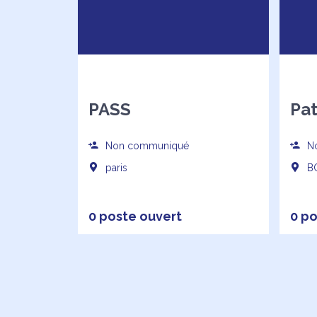
PASS
Pa
Non communiqué
No
paris
BO
0 poste ouvert
0 po