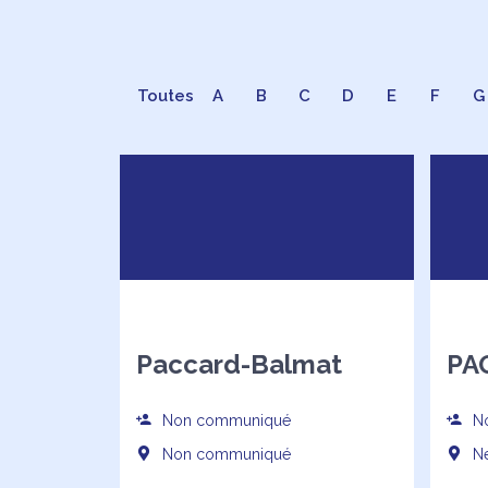
Toutes
A
B
C
D
E
F
G
Paccard-Balmat
PA
Non communiqué
No
Non communiqué
Ne