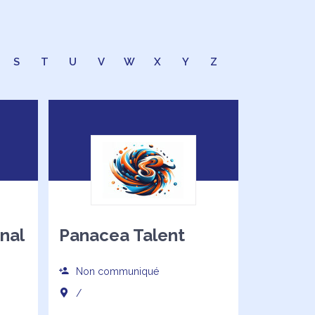
S
T
U
V
W
X
Y
Z
nal
Panacea Talent
Non communiqué
/