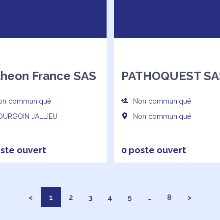
theon France SAS
PATHOQUEST SA
n communiqué
Non communiqué
URGOIN JALLIEU
Non communiqué
ste ouvert
0 poste ouvert
<
1
2
3
4
5
…
8
>