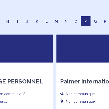
H
I
J
K
L
M
N
O
P
Q
R
GE PERSONNEL
Palmer Internatio
n communiqué
Non communiqué
uilly
Non communiqué