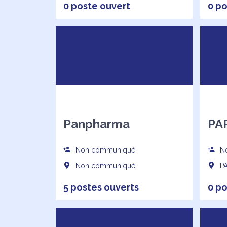
0 poste ouvert
0 po
Panpharma
PAR
Non communiqué
No
Non communiqué
PA
5 postes ouverts
0 po