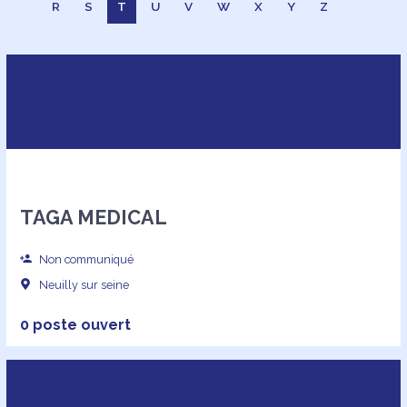
R
S
T
U
V
W
X
Y
Z
TAGA MEDICAL
Non communiqué
Neuilly sur seine
0 poste ouvert