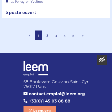
Le Perray-en-Yvelines
0 poste ouvert
<
1
2
3
4
5
>
58 Boulevard Gouvion-Saint-Cyr
75017 Paris
contact.emploi@leem.org
+33(0)1 45 03 88 88
Leem.org