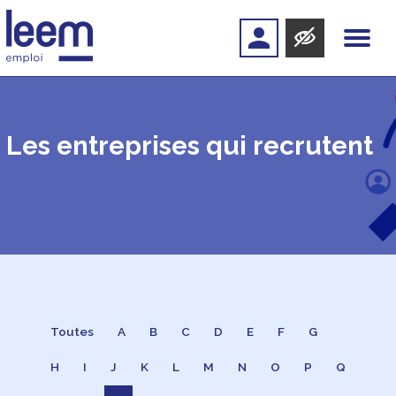
Les entreprises qui recrutent
Toutes
A
B
C
D
E
F
G
H
I
J
K
L
M
N
O
P
Q