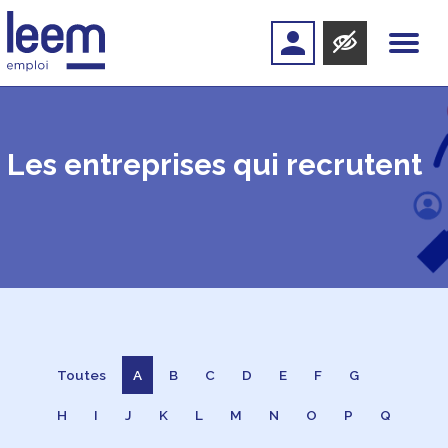
Les entreprises qui recrutent
Toutes
A
B
C
D
E
F
G
H
I
J
K
L
M
N
O
P
Q