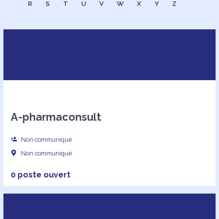
R
S
T
U
V
W
X
Y
Z
A-pharmaconsult
Non communiqué
Non communiqué
0 poste ouvert