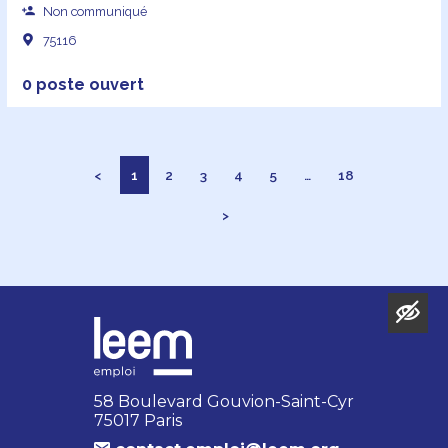
Non communiqué
75116
0 poste ouvert
<
1
2
3
4
5
…
18
>
58 Boulevard Gouvion-Saint-Cyr
75017 Paris