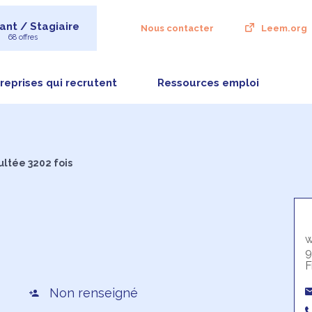
ant / Stagiaire
Nous contacter
Leem.org
68 offres
reprises qui recrutent
Ressources emploi
ultée 3202 fois
w
9
F
Non renseigné