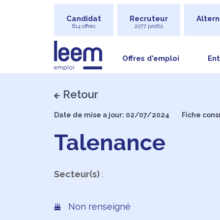
Candidat
Recruteur
Altern
814 offres
2077 profils
Offres d'emploi
Ent
Retour
Date de mise a jour: 02/07/2024
Fiche cons
Talenance
Secteur(s)
:
Non renseigné