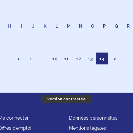
H
I
J
K
L
M
N
O
P
Q
R
<
1
…
10
11
12
13
14
<
Version contrastée
Me connecter
Données personnelles
Offres d'emploi
Mentions légales