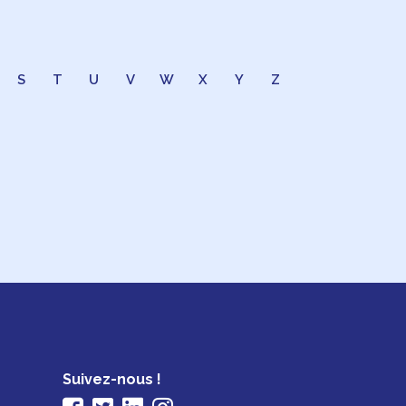
S
T
U
V
W
X
Y
Z
Suivez-nous !