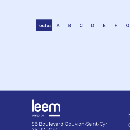
Toutes
A
B
C
D
E
F
G
58 Boulevard Gouvion-Saint-Cyr
75017 Paris