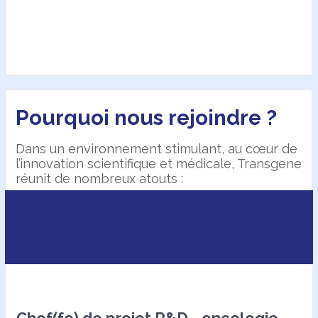
Pourquoi nous rejoindre ?
Dans un environnement stimulant, au cœur de
Nos offres
l’innovation scientifique et médicale, Transgene
réunit de nombreux atouts :
équipes à taille humaine,
esprit entrepreneurial,
opportunités d’évolution professionnelle,
projets innovants et ambitieux.
Nous devons notre succès à l’association d’un
personnel impliqué et d’une vision
encourageant l’excellence, la responsabilité,