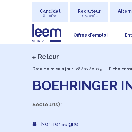
Candidat
Recruteur
Altern
815 offres
2079 profils
Offres d'emploi
Ent
Retour
Date de mise a jour: 28/02/2025
Fiche cons
BOEHRINGER I
Secteur(s)
:
Non renseigné