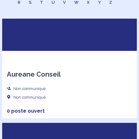
R
S
T
U
V
W
X
Y
Z
Aureane Conseil
Non communiqué
Non communiqué
0 poste ouvert