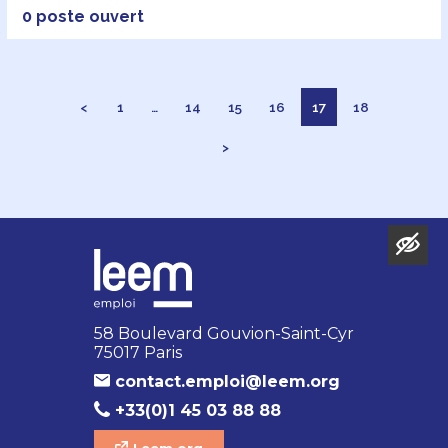
0 poste ouvert
<
1
…
14
15
16
17
18
>
58 Boulevard Gouvion-Saint-Cyr
75017 Paris
contact.emploi@leem.org
+33(0)1 45 03 88 88