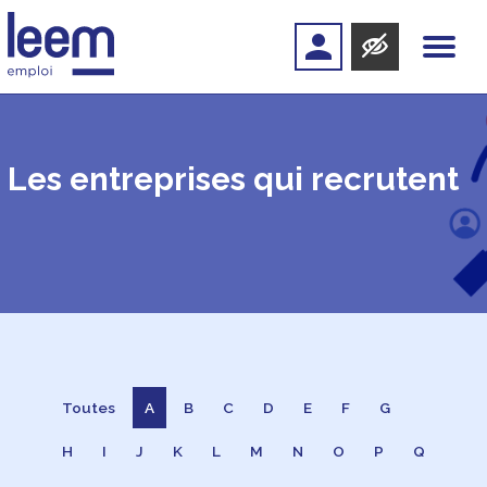
Les entreprises qui recrutent
Toutes
A
B
C
D
E
F
G
H
I
J
K
L
M
N
O
P
Q