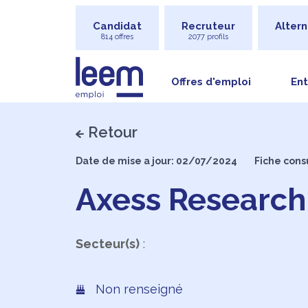
Candidat
Recruteur
Altern
814 offres
2077 profils
Offres d'emploi
Ent
Retour
Date de mise a jour: 02/07/2024
Fiche cons
Axess Research
Secteur(s)
:
Non renseigné