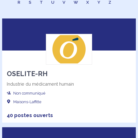
R
S
T
U
V
W
X
Y
Z
OSELITE-RH
Industrie du médicament humain
Non communiqué
Maisons-Laffitte
40 postes ouverts