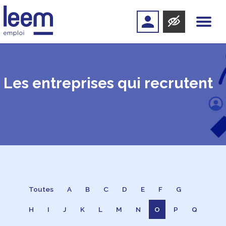
Les entreprises qui recrutent
Toutes
A
B
C
D
E
F
G
H
I
J
K
L
M
N
O
P
Q