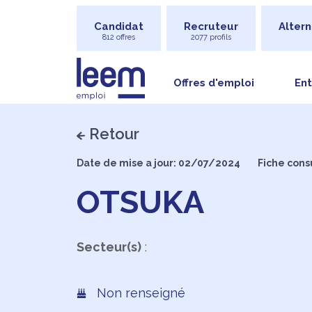
Candidat
Recruteur
Altern
812 offres
2077 profils
Offres d'emploi
Ent
Retour
Date de mise a jour: 02/07/2024
Fiche cons
OTSUKA
Secteur(s)
:
Non renseigné