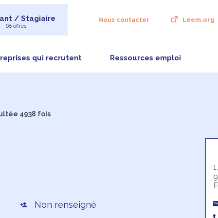
ant / Stagiaire
Nous contacter
Leem.org
68 offres
reprises qui recrutent
Ressources emploi
ultée 4938 fois
1
9
F
Non renseigné