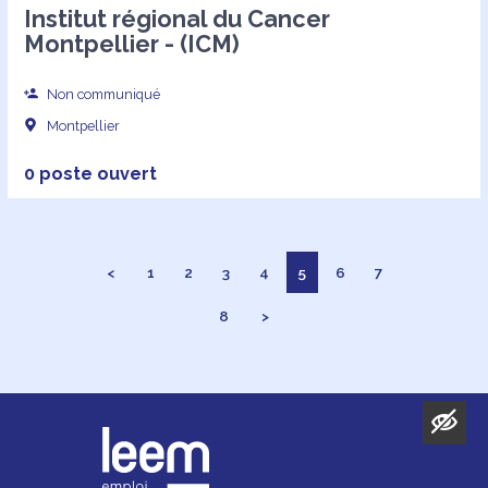
Institut régional du Cancer
Montpellier - (ICM)
Non communiqué
Montpellier
0 poste ouvert
<
1
2
3
4
5
6
7
8
>