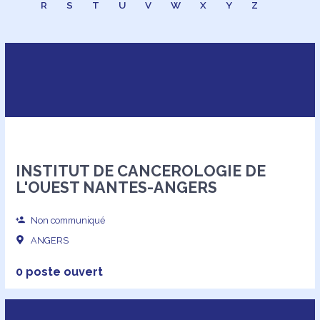
R
S
T
U
V
W
X
Y
Z
INSTITUT DE CANCEROLOGIE DE
L'OUEST NANTES-ANGERS
Non communiqué
ANGERS
0 poste ouvert