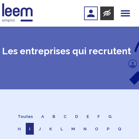
Les entreprises qui recrutent
Toutes
A
B
C
D
E
F
G
H
I
J
K
L
M
N
O
P
Q