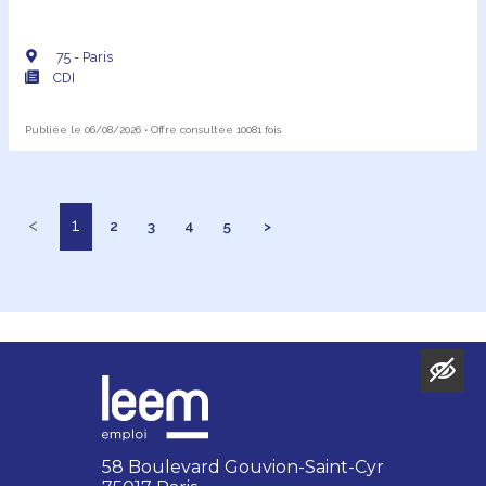
75 - Paris
CDI
Publiée le 06/08/2026 • Offre consultée 10081 fois
<
1
2
3
4
5
>
58 Boulevard Gouvion-Saint-Cyr