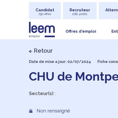
Candidat
Recruteur
Altern
790 offres
2081 profils
Offres d'emploi
Ent
Retour
Date de mise a jour: 02/07/2024
Fiche cons
CHU de Montpel
Secteur(s)
:
Non renseigné