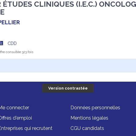
ÉTUDES CLINIQUES (I.E.C.) ONCOLOGI
E
ELLIER
CDD
fre consultée 323 fois
Version contrastée
Me connecter
Données personnelles
Offres d'emploi
Mentions légales
Entreprises qui recrutent
CGU candidats