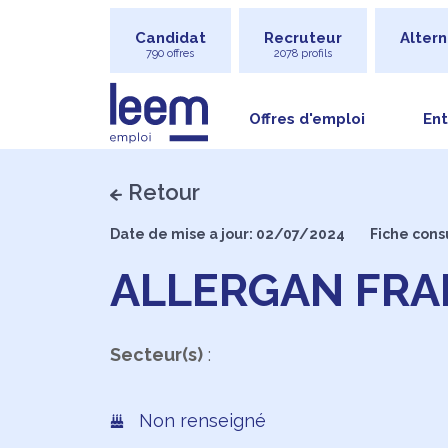
Candidat
Recruteur
Altern
790 offres
2078 profils
Offres d'emploi
Ent
Retour
Date de mise a jour: 02/07/2024
Fiche cons
ALLERGAN FRA
Secteur(s)
:
Non renseigné