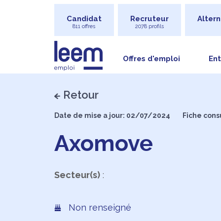
Candidat
Recruteur
Altern
811 offres
2078 profils
Offres d'emploi
Ent
Retour
Date de mise a jour: 02/07/2024
Fiche cons
Axomove
Secteur(s)
:
Non renseigné