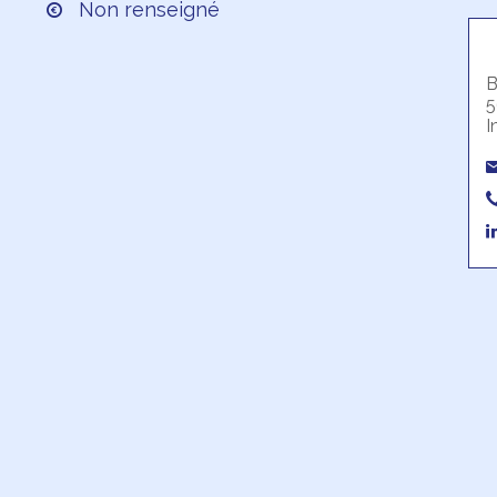
Non renseigné
B
5
I