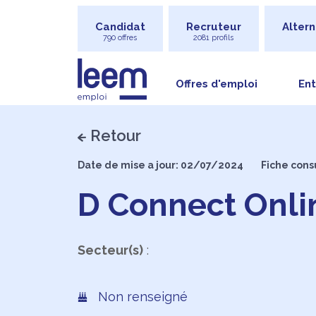
Candidat
Recruteur
Altern
790 offres
2081 profils
Offres d'emploi
Ent
Retour
Date de mise a jour: 02/07/2024
Fiche cons
D Connect Onli
Secteur(s)
:
Non renseigné