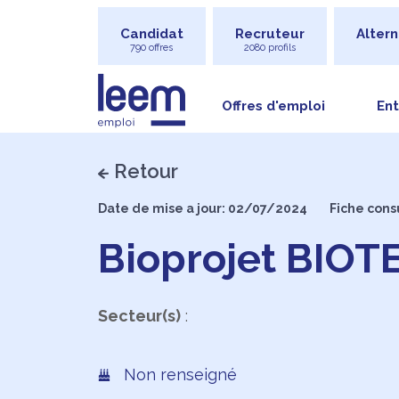
Candidat
Recruteur
Altern
790 offres
2080 profils
Offres d'emploi
Ent
Retour
Date de mise a jour: 02/07/2024
Fiche cons
Bioprojet BIOT
Secteur(s)
:
Non renseigné