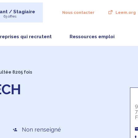
ant / Stagiaire
Nous contacter
Leem.org
63 offres
reprises qui recrutent
Ressources emploi
ultée 8205 fois
ECH
9
7
F
Non renseigné