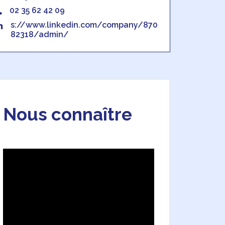
02 35 62 42 09
s://www.linkedin.com/company/870
82318/admin/
Nous connaître