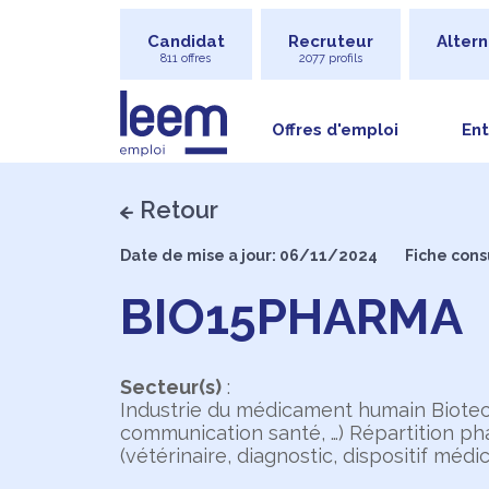
Candidat
Recruteur
Altern
811 offres
2077 profils
Offres d'emploi
Ent
Retour
Date de mise a jour: 06/11/2024
Fiche cons
BIO15PHARMA
Secteur(s)
:
Industrie du médicament humain Biotec
communication santé, …) Répartition ph
(vétérinaire, diagnostic, dispositif médi