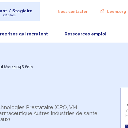
ant / Stagiaire
Nous contacter
Leem.org
68 offres
reprises qui recrutent
Ressources emploi
ultée 11046 fois
1
hnologies Prestataire (CRO, VM,
7
armaceutique Autres industries de santé
F
caux)