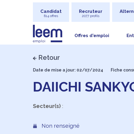
Candidat
Recruteur
Altern
814 offres
2077 profils
Offres d'emploi
Ent
Retour
Date de mise a jour: 02/07/2024
Fiche cons
DAIICHI SANKY
Secteur(s)
:
Non renseigné