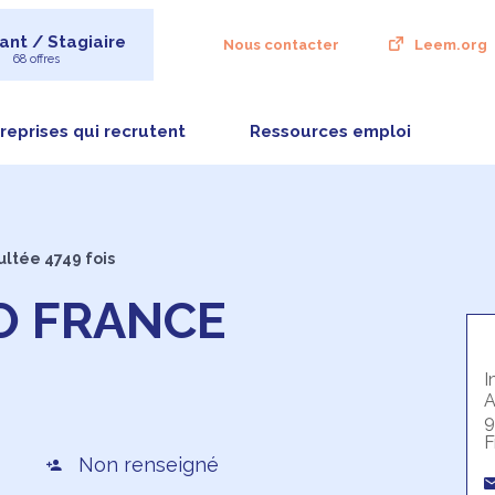
ant / Stagiaire
Nous contacter
Leem.org
68 offres
reprises qui recrutent
Ressources emploi
ultée 4749 fois
O FRANCE
I
A
9
F
Non renseigné