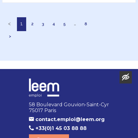
<
1
…
2
3
4
5
8
>
58 Boulevard Gouvion-Saint-Cyr
75017 Paris
contact.emploi@leem.org
+33(0)1 45 03 88 88